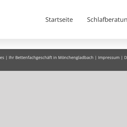
Suche
nach:
Startseite
Schlafberatu
es | Ihr Bettenfachgeschäft in Mönchengladbach |
Impressum
|
D